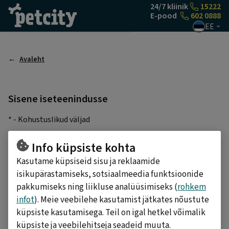
Liigu sisu juurde
24/7 kliinik
15222
E-pood
602 0888
EE
Avaleht
Sisene iseteenindusse
* - Kohustuslikud väljad
E-posti aadress
*
Info küpsiste kohta
Kasutame küpsiseid sisu ja reklaamide
Salasõna
*
isikupärastamiseks, sotsiaalmeedia funktsioonide
pakkumiseks ning liikluse analüüsimiseks (
rohkem
infot
). Meie veebilehe kasutamist jätkates nõustute
küpsiste kasutamisega. Teil on igal hetkel võimalik
SISENE
küpsiste ja veebilehitseja seadeid muuta.