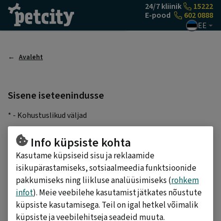
Liigu sisu juurde
24/7 kliinik
15222
E-pood
602 0888
EE
Avaleht
Sisene iseteenindusse
* - Kohustuslikud väljad
E-posti aadress
*
Info küpsiste kohta
Kasutame küpsiseid sisu ja reklaamide
Salasõna
*
isikupärastamiseks, sotsiaalmeedia funktsioonide
pakkumiseks ning liikluse analüüsimiseks (
rohkem
infot
). Meie veebilehe kasutamist jätkates nõustute
küpsiste kasutamisega. Teil on igal hetkel võimalik
SISENE
küpsiste ja veebilehitseja seadeid muuta.