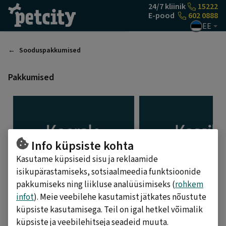
Liigu sisu juurde
24/7 kliinik
15222
E-pood
602 0888
EE
Sooduspakkumised
Pakkumised
Info küpsiste kohta
Kasutame küpsiseid sisu ja reklaamide
isikupärastamiseks, sotsiaalmeedia funktsioonide
pakkumiseks ning liikluse analüüsimiseks (
rohkem
Kõik pakkumised
Kõik koerale
Kõik kassile
infot
). Meie veebilehe kasutamist jätkates nõustute
küpsiste kasutamisega. Teil on igal hetkel võimalik
küpsiste ja veebilehitseja seadeid muuta.