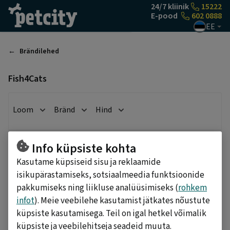
Liigu sisu juurde
24/7 kliinik
15222
E-pood
602 0888
EE
Brändilehed
Fish4Cats
Loom
Bränd
Hind
Valitud filtrid
:
Info küpsiste kohta
FISH4CATS
FISH4CATS
Kasutame küpsiseid sisu ja reklaamide
Tühjenda
isikupärastamiseks, sotsiaalmeedia funktsioonide
pakkumiseks ning liikluse analüüsimiseks (
rohkem
infot
). Meie veebilehe kasutamist jätkates nõustute
Leiti
15
toode(t)
Järjesta
küpsiste kasutamisega. Teil on igal hetkel võimalik
küpsiste ja veebilehitseja seadeid muuta.
Fish4Cats konserv kassidele
Fish4Cats konserv kassile,