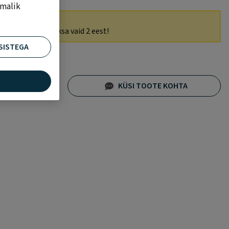
imalik
 ROHKEM!
 3 toodet ning maksa vaid 2 eest!
SISTEGA
RVI
KÜSI TOOTE KOHTA