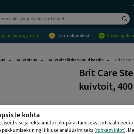
Liigu sisu juurde
Lojaalsusprogramm
Loomakliinikud
Sooduspakk
õud
Kuivtoidud
Kuivtoit täiskasvanud kassile
Brit Care 
Brit Care Ste
kuivtoit, 400
üpsiste kohta
4,99 €
iseid sisu ja reklaamide isikupärastamiseks, sotsiaalmeedia
 pakkumiseks ning liikluse analüüsimiseks (
rohkem infot
). M