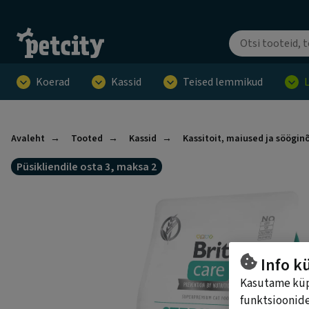
Koerad
Kassid
Teised lemmikud
Avaleht
Tooted
Kassid
Kassitoit, maiused ja söögin
Püsikliendile osta 3, maksa 2
Info k
Kasutame küps
funktsioonide