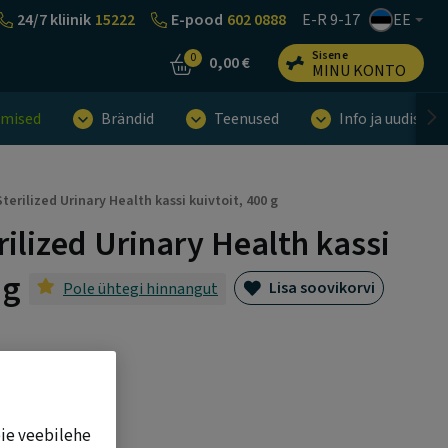
24/7 kliinik
15222
E-pood
602 0888
E-R 9-17
EE
Sisene
0
0,00 €
MINU KONTO
umised
Brändid
Teenused
Info ja uudised
Sterilized Urinary Health kassi kuivtoit, 400 g
rilized Urinary Health kassi
 g
Lisa soovikorvi
Pole ühtegi hinnangut
eie veebilehe