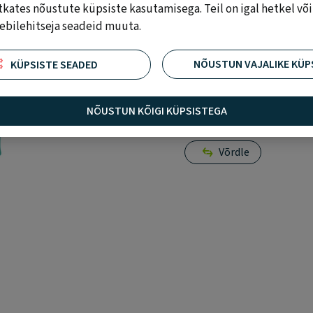
tkates nõustute küpsiste kasutamisega. Teil on igal hetkel võ
eebilehitseja seadeid muuta.
PÜSIKLIENDINA SÄÄSTAD
Logi sisse, lisa ostukorvi
NÕUSTUN VAJALIKE KÜP
KÜPSISTE SEADED
NÕUSTUN KÕIGI KÜPSISTEGA
LISA OSTUKO
Võrdle