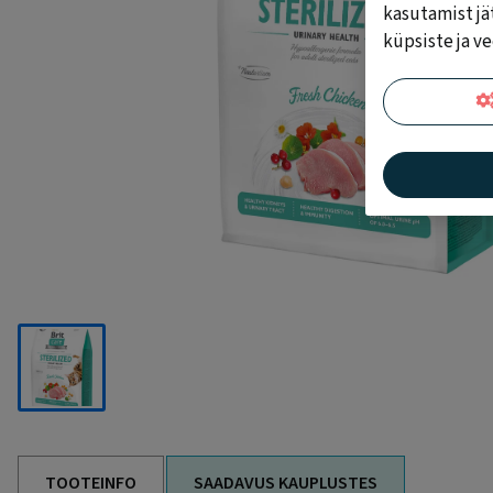
kasutamist jä
küpsiste ja v
TOOTEINFO
SAADAVUS KAUPLUSTES