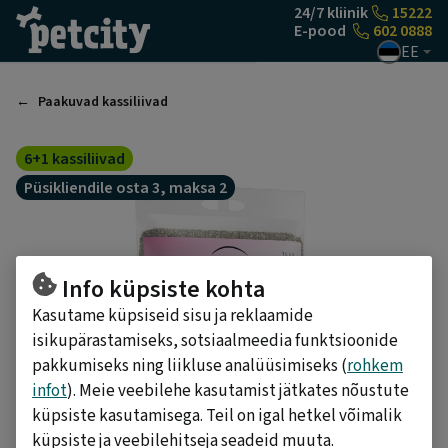
Liigu sisu juurde
24/7 kliinik
15222
E-pood
602 0888
EE
Paakuvad kassiliivad
6+1 kassiliivad
Püsikliendile osta 3, maksa 2
Info küpsiste kohta
Kasutame küpsiseid sisu ja reklaamide
isikupärastamiseks, sotsiaalmeedia funktsioonide
pakkumiseks ning liikluse analüüsimiseks (
rohkem
infot
). Meie veebilehe kasutamist jätkates nõustute
küpsiste kasutamisega. Teil on igal hetkel võimalik
küpsiste ja veebilehitseja seadeid muuta.