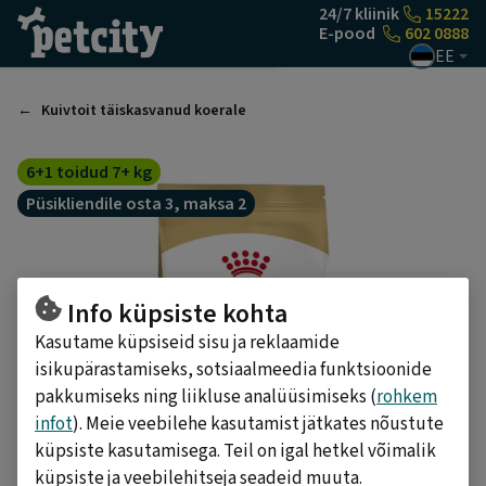
Liigu sisu juurde
24/7 kliinik
15222
E-pood
602 0888
EE
Kuivtoit täiskasvanud koerale
6+1 toidud 7+ kg
Püsikliendile osta 3, maksa 2
Info küpsiste kohta
Kasutame küpsiseid sisu ja reklaamide
isikupärastamiseks, sotsiaalmeedia funktsioonide
pakkumiseks ning liikluse analüüsimiseks (
rohkem
infot
). Meie veebilehe kasutamist jätkates nõustute
küpsiste kasutamisega. Teil on igal hetkel võimalik
küpsiste ja veebilehitseja seadeid muuta.