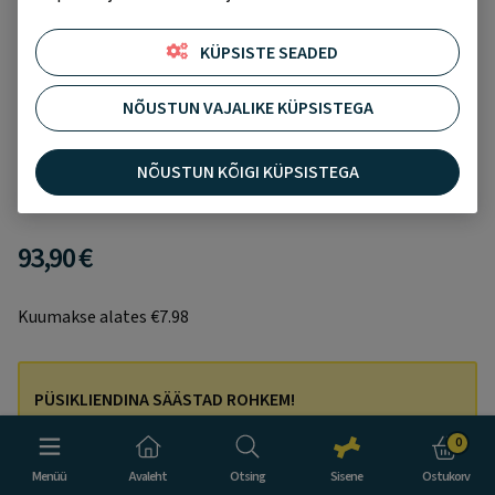
KÜPSISTE SEADED
NÕUSTUN VAJALIKE KÜPSISTEGA
Royal Canin kuivtoit saksa lambakoertele 11 kg
Lisa soovikorvi
Pole ühtegi hinnangut
NÕUSTUN KÕIGI KÜPSISTEGA
93,90 €
Kuumakse alates €7.98
PÜSIKLIENDINA SÄÄSTAD ROHKEM!
Logi sisse, lisa ostukorvi 3 toodet ning maksa vaid 2 eest!
0
Menüü
Avaleht
Otsing
Sisene
Ostukorv