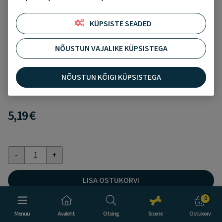
KÜPSISTE SEADED
NÕUSTUN VAJALIKE KÜPSISTEGA
Fish4Dogs maius kalanahast ribad 100 g
Lisa soovikorvi
Pole ühtegi hinnangut
NÕUSTUN KÕIGI KÜPSISTEGA
5,19 €
LISA OSTUKORVI
0
KÜSI TOOTE KOHTA
Menüü
Avaleht
Otsing
Sisene
Ostukorv