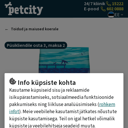
Liigu sisu juurde
24/7 kliinik
15222
E-pood
602 0888
EE
Toidud ja maiused koerale
Püsikliendile osta 3, maksa 2
Info küpsiste kohta
Kasutame küpsiseid sisu ja reklaamide
isikupärastamiseks, sotsiaalmeedia funktsioonide
pakkumiseks ning liikluse analüüsimiseks (
rohkem
infot
). Meie veebilehe kasutamist jätkates nõustute
küpsiste kasutamisega. Teil on igal hetkel võimalik
küpsiste ja veebilehitseja seadeid muuta.