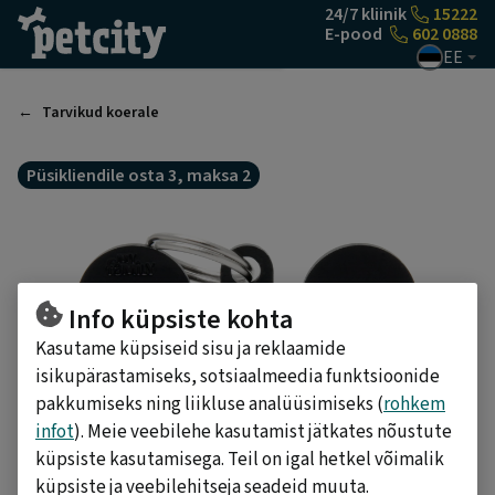
Liigu sisu juurde
24/7 kliinik
15222
E-pood
602 0888
EE
Tarvikud koerale
Püsikliendile osta 3, maksa 2
Info küpsiste kohta
Kasutame küpsiseid sisu ja reklaamide
isikupärastamiseks, sotsiaalmeedia funktsioonide
pakkumiseks ning liikluse analüüsimiseks (
rohkem
infot
). Meie veebilehe kasutamist jätkates nõustute
küpsiste kasutamisega. Teil on igal hetkel võimalik
küpsiste ja veebilehitseja seadeid muuta.