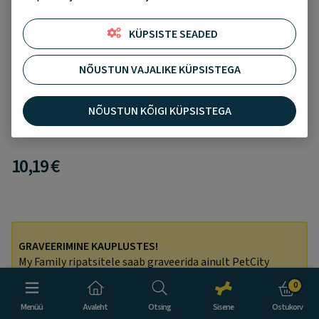
KÜPSISTE SEADED
NÕUSTUN VAJALIKE KÜPSISTEGA
My Family Basic kont, suur XL, must
Lisa soovikorvi
Pole ühtegi hinnangut
NÕUSTUN KÕIGI KÜPSISTEGA
10,19 €
GRAVEERIMINE KAUPLUSTES!
My Family ripatsitele saab graveerida ainult PetCity
kauplustes kohapeal. Graveerimine on TASUTA!
0
Menüü
Avaleht
Otsing
Sisene
Ostukorv