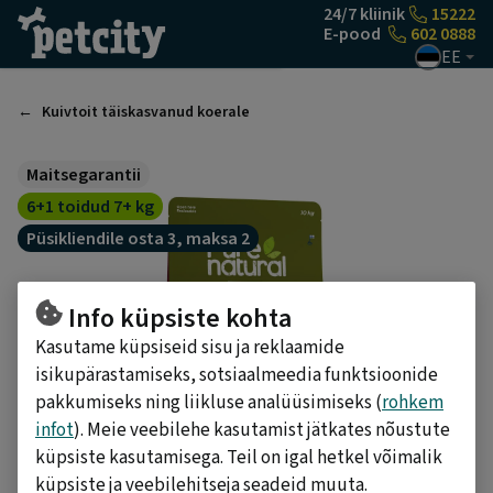
Liigu sisu juurde
24/7 kliinik
15222
E-pood
602 0888
EE
Kuivtoit täiskasvanud koerale
Maitsegarantii
6+1 toidud 7+ kg
Püsikliendile osta 3, maksa 2
Info küpsiste kohta
Kasutame küpsiseid sisu ja reklaamide
isikupärastamiseks, sotsiaalmeedia funktsioonide
pakkumiseks ning liikluse analüüsimiseks (
rohkem
infot
). Meie veebilehe kasutamist jätkates nõustute
küpsiste kasutamisega. Teil on igal hetkel võimalik
küpsiste ja veebilehitseja seadeid muuta.